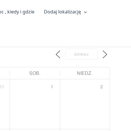
 , kiedy i gdzie
Dodaj lokalizację
DZISIAJ
SOB.
NIEDZ.
31
1
2